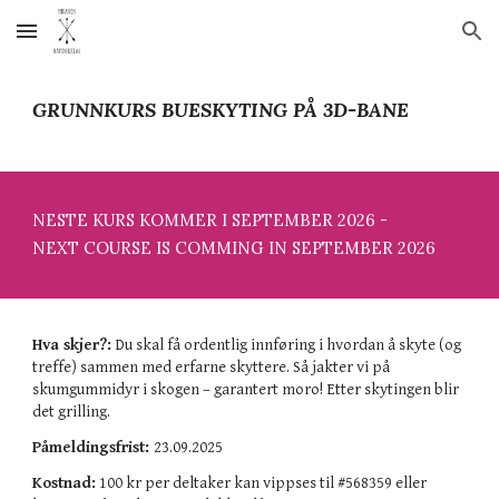
Skip to main content
Skip to navigation
GRUNNKURS BUESKYTING PÅ 3D-BANE
NESTE KURS KOMMER I SEPTEMBER 2026 -
NEXT COURSE IS COMMING IN SEPTEMBER 2026
Hva skjer?:
Du skal få ordentlig innføring i hvordan å skyte (og
treffe) sammen med erfarne skyttere. Så jakter vi på
skumgummidyr i skogen – garantert moro! Etter skytingen blir
det grilling.
Påmeldingsfrist:
23.09.2025
Kostnad:
100 kr per deltaker kan vippses til #568359 eller