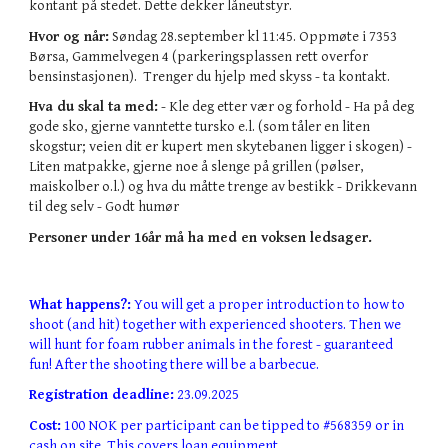
kontant på stedet. Dette dekker låneutstyr.
Hvor og når:
Søndag 28.september kl 11:45.
Oppmøte i 7353
Børsa, Gammelvegen 4 (parkeringsplassen rett overfor
bensinstasjonen). Trenger du hjelp med skyss - ta kontakt.
Hva du skal ta med:
- Kle deg etter vær og forhold - Ha på deg
gode sko, gjerne vanntette tursko e.l. (som tåler en liten
skogstur; veien dit er kupert men skytebanen ligger i skogen) -
Liten matpakke, gjerne noe å slenge på grillen (pølser,
maiskolber o.l.) og hva du måtte trenge av bestikk - Drikkevann
til deg selv - Godt humør
Personer under 16år må ha med en voksen ledsager.
What happens?:
You will get a proper introduction to how to
shoot (and hit) together with experienced shooters. Then we
will hunt for foam rubber animals in the forest - guaranteed
fun! After the shooting there will be a barbecue.
Registration deadline:
23.09.2025
Cost:
100 NOK per participant can be tipped to #568359 or in
cash on site. This covers loan equipment.